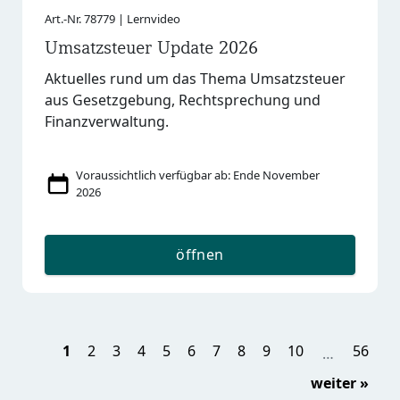
Art.-Nr. 78779 | Lernvideo
Umsatzsteuer Update 2026
Aktuelles rund um das Thema Umsatzsteuer
aus Gesetzgebung, Rechtsprechung und
Finanzverwaltung.
Voraussichtlich verfügbar ab: Ende November
2026
öffnen
Seite 1
Seite 2
Seite 3
Seite 4
Seite 5
Seite 6
Seite 7
Seite 8
Seite 9
Seite 10
Seit
1
2
3
4
5
6
7
8
9
10
56
…
Näch
»