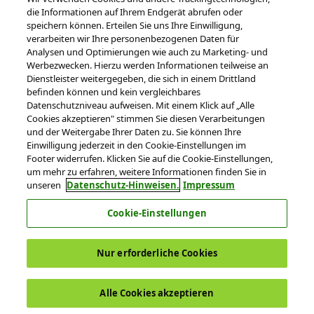
die Informationen auf Ihrem Endgerät abrufen oder
speichern können. Erteilen Sie uns Ihre Einwilligung,
verarbeiten wir Ihre personenbezogenen Daten für
Analysen und Optimierungen wie auch zu Marketing- und
Werbezwecken. Hierzu werden Informationen teilweise an
Hilfe-Videos
Dienstleister weitergegeben, die sich in einem Drittland
befinden können und kein vergleichbares
Datenschutzniveau aufweisen. Mit einem Klick auf „Alle
beantworten häufige Fragen zu DATEV-
Cookies akzeptieren" stimmen Sie diesen Verarbeitungen
Lösungen.
und der Weitergabe Ihrer Daten zu. Sie können Ihre
Einwilligung jederzeit in den Cookie-Einstellungen im
Footer widerrufen. Klicken Sie auf die Cookie-Einstellungen,
um mehr zu erfahren, weitere Informationen finden Sie in
Sie sind nicht eingeloggt.
(Anmelden)
unseren
Datenschutz-Hinweisen.
Impressum
Cookie-Einstellungen
© 2026 DATEV eG
Nur erforderliche Cookies
Nutzungsbedingungen
Datenschutz
Impressum
Cookie-Einstellungen
Alle Cookies akzeptieren