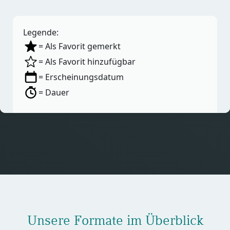
Legende:
= Als Favorit gemerkt
= Als Favorit hinzufügbar
= Erscheinungsdatum
= Dauer
Blöcke
Unsere Formate im Überblick überspringen
Unsere Formate im Überblick