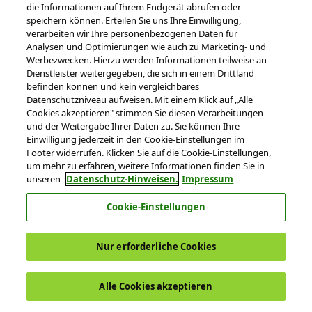
die Informationen auf Ihrem Endgerät abrufen oder
speichern können. Erteilen Sie uns Ihre Einwilligung,
verarbeiten wir Ihre personenbezogenen Daten für
Analysen und Optimierungen wie auch zu Marketing- und
Werbezwecken. Hierzu werden Informationen teilweise an
Dienstleister weitergegeben, die sich in einem Drittland
befinden können und kein vergleichbares
Sie sind nicht eingeloggt.
(Anmelden)
Datenschutzniveau aufweisen. Mit einem Klick auf „Alle
Cookies akzeptieren" stimmen Sie diesen Verarbeitungen
und der Weitergabe Ihrer Daten zu. Sie können Ihre
Einwilligung jederzeit in den Cookie-Einstellungen im
© 2026 DATEV eG
Footer widerrufen. Klicken Sie auf die Cookie-Einstellungen,
Nutzungsbedingungen
Datenschutz
um mehr zu erfahren, weitere Informationen finden Sie in
unseren
Datenschutz-Hinweisen.
Impressum
Impressum
Cookie-Einstellungen
Cookie-Einstellungen
Nur erforderliche Cookies
Alle Cookies akzeptieren