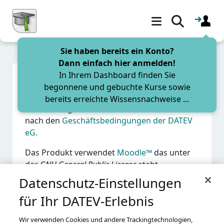
Zum Hauptinhalt
Sie haben bereits ein Konto?
Blöcke
Dann einfach hier anmelden!
Nutzungsbedingungen überspringen
In Ihrem Dashboard finden Sie
Nutzungsbedingungen
begonnene und gebuchte Kurse sowie
bereits erreichte Wissensnachweise ...
Die Nutzung dieses Produkts richtet sich
nach den
Geschäftsbedingungen der DATEV
eG.
Das Produkt verwendet
Moodle™
das unter
der
GNU General Public License
steht.
Datenschutz-Einstellungen
für Ihr DATEV-Erlebnis
Wir verwenden Cookies und andere Trackingtechnologien,