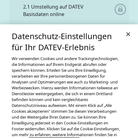
2.1 Umstellung auf DATEV
Basisdaten online
Datenschutz-Einstellungen
2.2 Datenbereitstellung für
für Ihr DATEV-Erlebnis
GrundsteuerDigital
Wir verwenden Cookies und andere Trackingtechnologien,
die Informationen auf Ihrem Endgerät abrufen oder
3. Start in GrundsteuerDigital
speichern können. Erteilen Sie uns Ihre Einwilligung,
verarbeiten wir Ihre personenbezogenen Daten für
Analysen und Optimierungen wie auch zu Marketing- und
Werbezwecken. Hierzu werden Informationen teilweise an
Dienstleister weitergegeben, die sich in einem Drittland
3.1 Start und DATEV Login in
befinden können und kein vergleichbares
GrundsteuerDigital
Datenschutzniveau aufweisen. Mit einem Klick auf „Alle
Cookies akzeptieren" stimmen Sie diesen Verarbeitungen
und der Weitergabe Ihrer Daten zu. Sie können Ihre
Zurück zur vorherigen Ansicht
Einwilligung jederzeit in den Cookie-Einstellungen im
3.2 Einstellungen in
Footer widerrufen. Klicken Sie auf die Cookie-Einstellungen,
GrundsteuerDigital
um mehr zu erfahren, weitere Informationen finden Sie in