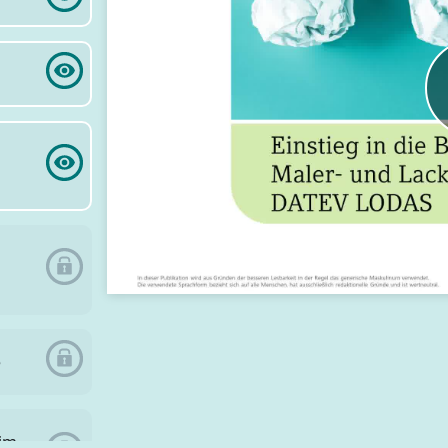
e
 im