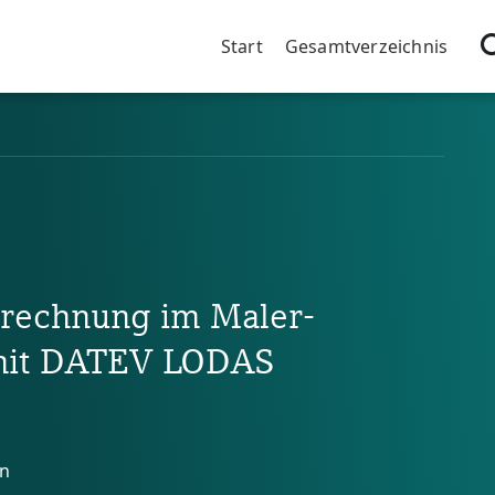
Blöcke
CMS-Block überspringen
Start
Gesamtverzeichnis
brechnung im Maler-
mit DATEV LODAS
en