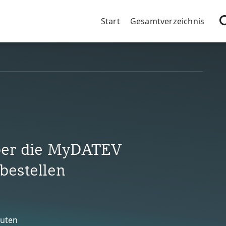
Blöcke
CMS-Block überspringen
Start
Gesamtverzeichnis
ber die MyDATEV
bestellen
nuten