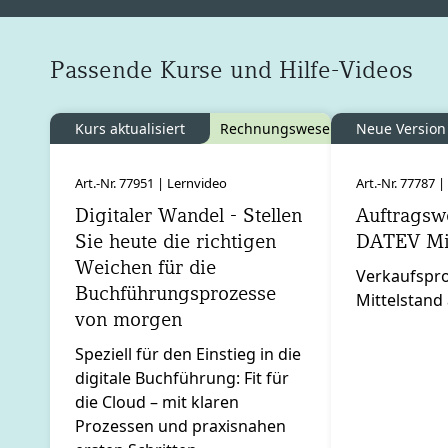
Blöcke
Passende Kurse und Hilfe-Videos überspringen
Passende Kurse und Hilfe-Videos
Kurs aktualisiert
Rechnungswesen
Neue Version
Art.-Nr. 77951 | Lernvideo
Art.-Nr. 77787 
Digitaler Wandel - Stellen
Auftragsw
Sie heute die richtigen
DATEV Mit
Weichen für die
Verkaufspr
Buchführungsprozesse
Mittelstand
von morgen
Speziell für den Einstieg in die
digitale Buchführung: Fit für
die Cloud – mit klaren
Prozessen und praxisnahen