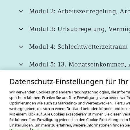
1.5 Mustermandant
Modul 2: Arbeitszeitregelung, Ar
Modul 3: Urlaubregelung, Vermög
2. Sozialkassenverfahren
Modul 4: Schlechtwetterzeitraum
2.1 Beitragsermittlung
Modul 5: 13. Monatseinkommen, Au
Test
Modul 1: Aufgaben zu Kapitel 2.1
Datenschutz-Einstellungen für Ihr
Zurück zur vorherigen Ansicht
Wir verwenden Cookies und andere Trackingtechnologien, die Inform
speichern können. Erteilen Sie uns Ihre Einwilligung, verarbeiten wi
2.2 Beitragsmeldung und Abführung
Optimierungen wie auch zu Marketing- und Werbezwecken. Hierzu werd
Sie sind nicht eingeloggt.
(Anmelden)
weitergegeben, die sich in einem Drittland befinden können und kein
Mit einem Klick auf „Alle Cookies akzeptieren" stimmen Sie diesen Ve
Sie können Ihre Einwilligung jederzeit in den Cookie-Einstellungen im F
Test
Modul 1: Aufgaben zu Kapitel 2.2
Einstellungen, um mehr zu erfahren, weitere Informationen finden Si
© 2026 DATEV eG