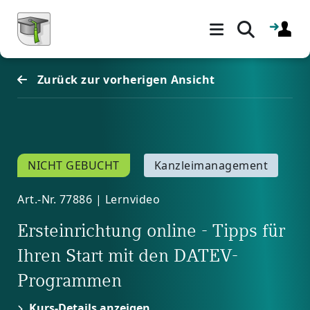
Blöcke
Zum Hauptinhalt
Zurück zur vorherigen Ansicht
NICHT GEBUCHT
Kanzleimanagement
Art.-Nr. 77886 | Lernvideo
Ersteinrichtung online - Tipps für
Ihren Start mit den DATEV-
Programmen
Kurs-Details anzeigen