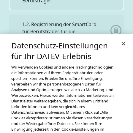
Berufsträger
1.2. Registrierung der SmartCard
für Berufsträger für die
Vollmachtsdatenbank
Datenschutz-Einstellungen
für Ihr DATEV-Erlebnis
1.3. ggf. Betriebsnummer für
Wir verwenden Cookies und andere Trackingtechnologien,
Kanzlei beantragen
die Informationen auf Ihrem Endgerät abrufen oder
speichern können. Erteilen Sie uns Ihre Einwilligung,
verarbeiten wir Ihre personenbezogenen Daten für
Analysen und Optimierungen wie auch zu Marketing- und
1.4. Besonderes elektronisches
Werbezwecken. Hierzu werden Informationen teilweise an
Steuerberaterpostfach –
Dienstleister weitergegeben, die sich in einem Drittland
befinden können und kein vergleichbares
Personalausweis auf
Datenschutzniveau aufweisen. Mit einem Klick auf „Alle
Onlineausweisfunktion prüfen und
Cookies akzeptieren" stimmen Sie diesen Verarbeitungen
ggf. beantragen
und der Weitergabe Ihrer Daten zu. Sie können Ihre
Zurück zur vorherigen Ansicht
Einwilligung jederzeit in den Cookie-Einstellungen im