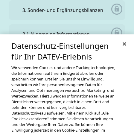
3. Sonder- und Ergänzungsbilanzen
3.1 Allgemeine Informationen
Datenschutz-Einstellungen
für Ihr DATEV-Erlebnis
3.2 Exkurs Finanzbuchführung
Wir verwenden Cookies und andere Trackingtechnologien,
die Informationen auf Ihrem Endgerät abrufen oder
speichern können. Erteilen Sie uns Ihre Einwilligung,
3.3 Korrespondierende
verarbeiten wir Ihre personenbezogenen Daten für
Sonderbilanzbuchungen
Analysen und Optimierungen wie auch zu Marketing- und
Werbezwecken. Hierzu werden Informationen teilweise an
Dienstleister weitergegeben, die sich in einem Drittland
befinden können und kein vergleichbares
3.4 Ergänzungsbilanz mit negativen
Datenschutzniveau aufweisen. Mit einem Klick auf „Alle
Cookies akzeptieren" stimmen Sie diesen Verarbeitungen
Anlagewerten
und der Weitergabe Ihrer Daten zu. Sie können Ihre
Zurück zur vorherigen Ansicht
Einwilligung jederzeit in den Cookie-Einstellungen im