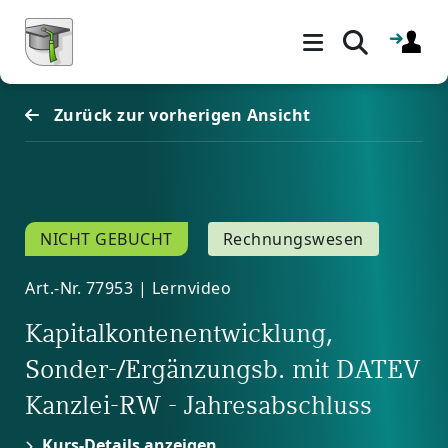
Blöcke
Zum Hauptinhalt
Zurück zur vorherigen Ansicht
NICHT GEBUCHT
Rechnungswesen
Art.-Nr. 77953 | Lernvideo
Kapitalkontenentwicklung,
Sonder-/Ergänzungsb. mit DATEV
Kanzlei-RW - Jahresabschluss
Kurs-Details anzeigen